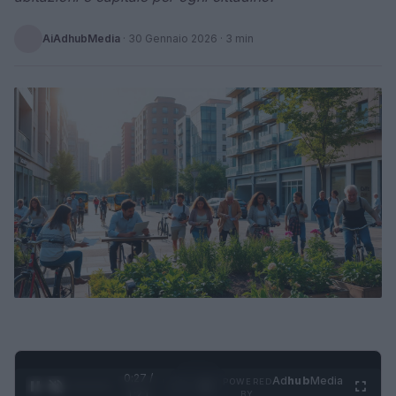
AiAdhubMedia
·
30 Gennaio 2026
· 3 min
0:28 /
Ad
hub
Media
POWERED
1
/
4
1:21
BY