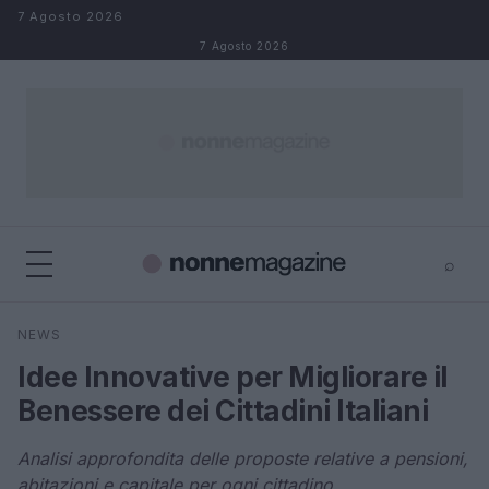
Salta al contenuto
7 Agosto 2026
7 Agosto 2026
⌕
×
⌕
NEWS
Cerca
Idee Innovative per Migliorare il
Benessere dei Cittadini Italiani
Analisi approfondita delle proposte relative a pensioni,
abitazioni e capitale per ogni cittadino.