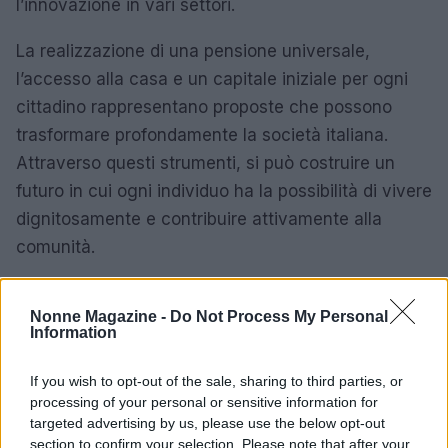
l’innovazione in vari settori.
La realizzazione di una pensione universale,
l’accesso alla casa e un capitale iniziale per ogni
cittadino rappresentano proposte che possono
trasformare profondamente la società italiana.
Attraverso questi strumenti, si può costruire un
futuro in cui ogni individuo ha la possibilità di vivere
dignitosamente e contribuire attivamente alla
comunità.
Nonne Magazine -
Do Not Process My Personal
AUTORE
Information
AiAdhubMedia
If you wish to opt-out of the sale, sharing to third parties, or
processing of your personal or sensitive information for
targeted advertising by us, please use the below opt-out
section to confirm your selection. Please note that after your