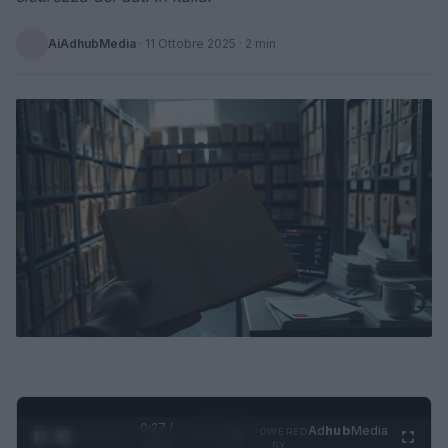
AiAdhubMedia
·
11 Ottobre 2025
· 2 min
0:28 /
Ad
hub
Media
POWERED
1
/
4
1:23
BY