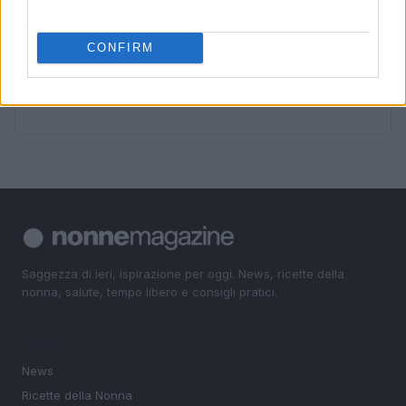
maggiore flessibilità
4
Risarcimento milionario per le amiche di Amy
CONFIRM
Winehouse: la sentenza contro Mitch
5
Caldo record in Europa: rischi per la salute e ambiente
Saggezza di ieri, ispirazione per oggi. News, ricette della
nonna, salute, tempo libero e consigli pratici.
SEZIONI
News
Ricette della Nonna