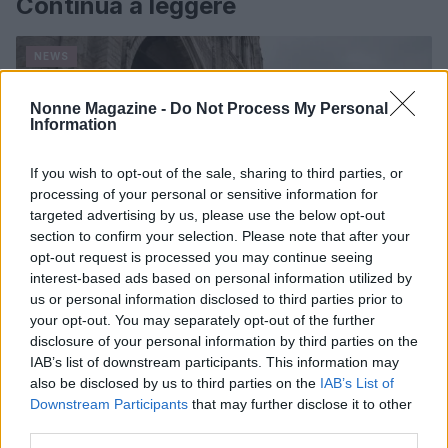
Continua a leggere
NEWS
Nonne Magazine -
Do Not Process My Personal
Information
If you wish to opt-out of the sale, sharing to third parties, or
processing of your personal or sensitive information for
targeted advertising by us, please use the below opt-out
section to confirm your selection. Please note that after your
opt-out request is processed you may continue seeing
interest-based ads based on personal information utilized by
us or personal information disclosed to third parties prior to
your opt-out. You may separately opt-out of the further
Papa Leone a Santa Maria degli Angeli: migliaia di
disclosure of your personal information by third parties on the
giovani per il meeting francescano
IAB’s list of downstream participants. This information may
Edoardo Castellucci · 7 Ago 2026
also be disclosed by us to third parties on the
IAB’s List of
Downstream Participants
that may further disclose it to other
NEWS
third parties.