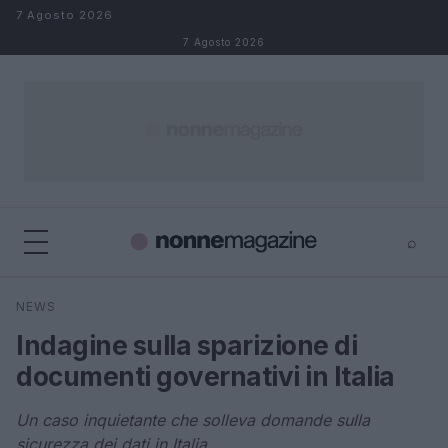
Salta al contenuto
7 Agosto 2026
7 Agosto 2026
⌕
×
⌕
NEWS
Cerca
Indagine sulla sparizione di
documenti governativi in Italia
Un caso inquietante che solleva domande sulla
sicurezza dei dati in Italia.