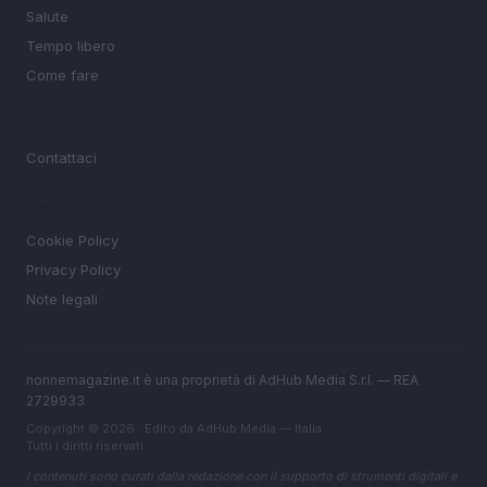
Salute
Tempo libero
Come fare
MAGAZINE
Contattaci
LEGALE
Cookie Policy
Privacy Policy
Note legali
nonnemagazine.it è una proprietà di AdHub Media S.r.l. — REA
2729933
Copyright © 2026 · Edito da AdHub Media — Italia
Tutti i diritti riservati
I contenuti sono curati dalla redazione con il supporto di strumenti digitali e