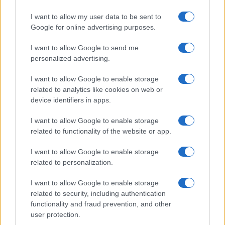
I want to allow my user data to be sent to
Google for online advertising purposes.
I want to allow Google to send me
personalized advertising.
I want to allow Google to enable storage
Caldo record in Europa: rischi per la salute e ambiente
related to analytics like cookies on web or
Luca Bellini · 1 Ago 2026
device identifiers in apps.
I want to allow Google to enable storage
related to functionality of the website or app.
PIÙ LETTI
I want to allow Google to enable storage
1
Vacanze estive per anziani a Verona: un’opportunità da
related to personalization.
non perdere
I want to allow Google to enable storage
2
L’Italia nel 2050: un futuro di sfide demografiche ed
related to security, including authentication
economiche
functionality and fraud prevention, and other
user protection.
3
Novità sulla pensione: cumulo dei fondi per una