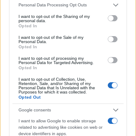
Please note that this website/app uses one or more Google
Personal Data Processing Opt Outs
services and may gather and store information including but
not limited to your visit or usage behaviour. You may click to
I want to opt-out of the Sharing of my
personal data.
grant or deny consent to Google and its third-party tags to
Opted In
use your data for below specified purposes in below Google
consent section.
I want to opt-out of the Sale of my
Personal Data.
Opted In
I want to opt-out of processing my
Personal Data for Targeted Advertising.
Opted In
Papa Leone XIV incontra i giovani ad Assisi: il richiamo
I want to opt-out of Collection, Use,
alla pace e alla solidarietà
Retention, Sale, and/or Sharing of my
Personal Data that Is Unrelated with the
Matteo Pellegrino · 6 Ago 2026
Purposes for which it was collected.
Opted Out
NEWS
Google consents
I want to allow Google to enable storage
related to advertising like cookies on web or
device identifiers in apps.