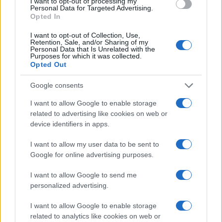
I want to opt-out of processing my
Personal Data for Targeted Advertising.
Opted In
Continua a leggere
I want to opt-out of Collection, Use,
Retention, Sale, and/or Sharing of my
Personal Data that Is Unrelated with the
Purposes for which it was collected.
NEWS
Opted Out
Google consents
I want to allow Google to enable storage
related to advertising like cookies on web or
device identifiers in apps.
I want to allow my user data to be sent to
Google for online advertising purposes.
I want to allow Google to send me
personalized advertising.
Papa Leone a Santa Maria degli Angeli: migliaia di
I want to allow Google to enable storage
giovani per il meeting francescano
related to analytics like cookies on web or
Edoardo Castellucci · 7 Ago 2026