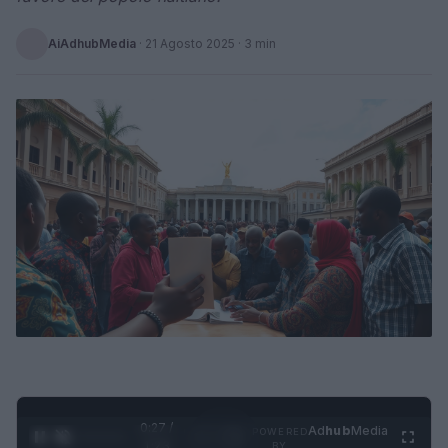
AiAdhubMedia
·
21 Agosto 2025
· 3 min
0:28 /
Ad
hub
Media
POWERED
1
/
4
1:23
BY