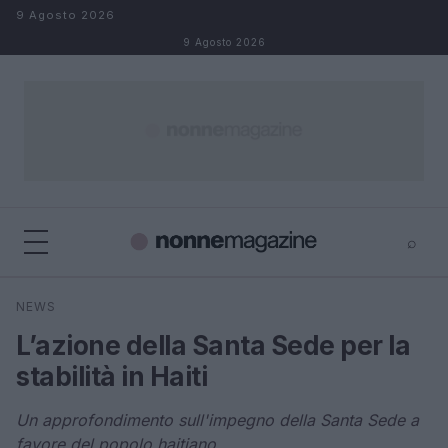
Salta al contenuto
9 Agosto 2026
9 Agosto 2026
⌕
×
⌕
NEWS
Cerca
L’azione della Santa Sede per la
stabilità in Haiti
Un approfondimento sull'impegno della Santa Sede a
favore del popolo haitiano.