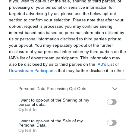
If you wish to opt-out of the sale, sharing to third parties, or
processing of your personal or sensitive information for
targeted advertising by us, please use the below opt-out
section to confirm your selection. Please note that after your
opt-out request is processed you may continue seeing
Continua a leggere
interest-based ads based on personal information utilized by
us or personal information disclosed to third parties prior to
your opt-out. You may separately opt-out of the further
NEWS
disclosure of your personal information by third parties on the
IAB’s list of downstream participants. This information may
also be disclosed by us to third parties on the
IAB’s List of
Downstream Participants
that may further disclose it to other
third parties.
Please note that this website/app uses one or more Google
Personal Data Processing Opt Outs
services and may gather and store information including but
not limited to your visit or usage behaviour. You may click to
I want to opt-out of the Sharing of my
personal data.
grant or deny consent to Google and its third-party tags to
Opted In
use your data for below specified purposes in below Google
consent section.
I want to opt-out of the Sale of my
Personal Data.
Opted In
Papa Leone a Santa Maria degli Angeli: migliaia di