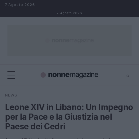
Salta al contenuto
7 Agosto 2026
7 Agosto 2026
⌕
×
⌕
NEWS
Cerca
Leone XIV in Libano: Un Impegno
per la Pace e la Giustizia nel
Paese dei Cedri