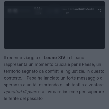
0:28 /
Ad
hub
Media
POWERED
1
/
4
1:21
BY
Il recente viaggio di
Leone XIV
in Libano
rappresenta un momento cruciale per il Paese, un
territorio segnato da conflitti e ingiustizie. In questo
contesto, il Papa ha lanciato un forte messaggio di
speranza e unità, esortando gli abitanti a diventare
operatori di pace
e a lavorare insieme per superare
le ferite del passato.