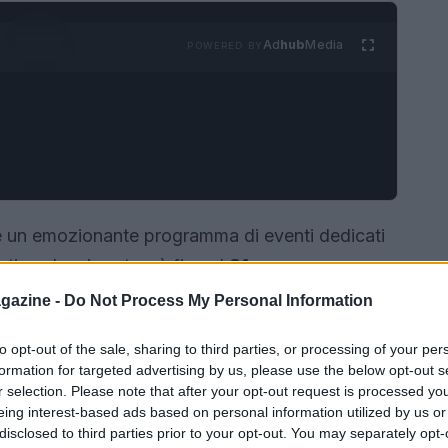
Ad
hub
Media
POWERED BY
are un emozionante programma di eventi dedicati
iativa che si protrarrà fino al
31
intitolato
Leggere nella natura<\/strong>, è
gazine -
Do Not Process My Personal Information
omunali e ha ricevuto riconoscimenti nel
to opt-out of the sale, sharing to third parties, or processing of your per
/em>. L’obiettivo è promuovere la lettura in
formation for targeted advertising by us, please use the below opt-out s
 incontro un’esperienza unica e coinvolgente.
r selection. Please note that after your opt-out request is processed y
eing interest-based ads based on personal information utilized by us or
disclosed to third parties prior to your opt-out. You may separately opt-