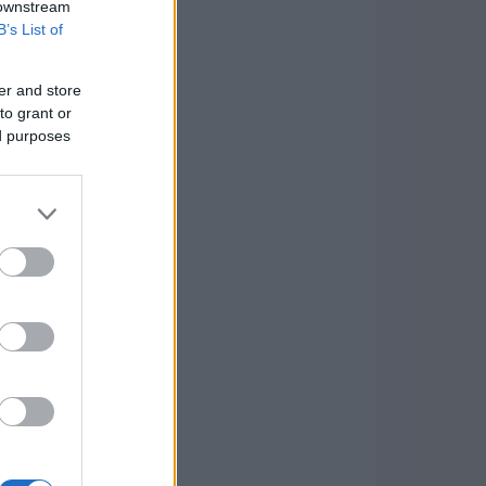
 downstream
B’s List of
er and store
to grant or
ed purposes