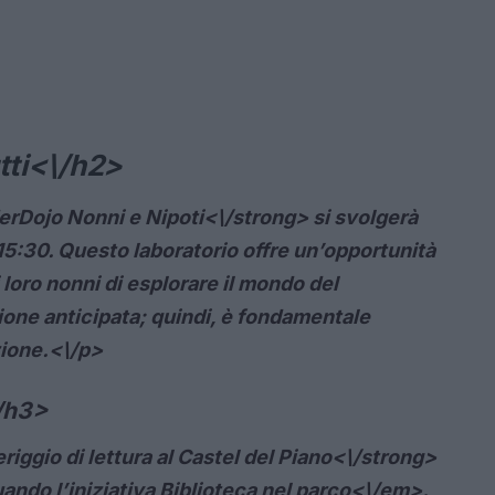
utti<\/h2>
rDojo Nonni e Nipoti<\/strong> si svolgerà
15:30. Questo laboratorio offre un’opportunità
 i loro nonni di esplorare il mondo del
zione anticipata; quindi, è fondamentale
zione.<\/p>
\/h3>
iggio di lettura al
Castel del Piano<\/strong>
uando l’iniziativa
Biblioteca nel parco<\/em>.