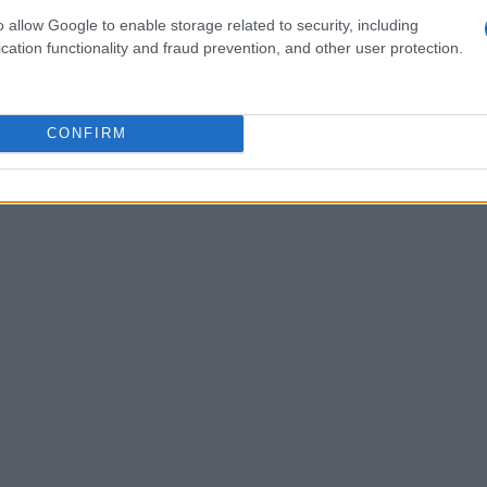
er un evento intitolato
Biblioteca nel
o allow Google to enable storage related to security, including
o prendere in prestito libri, partecipare a
cation functionality and fraud prevention, and other user protection.
atori ludici e creativi. I più piccoli non
poi, Paul Mancini condurrà un laboratorio
CONFIRM
intitolato
Suoni d’autunno<\/strong>,
musica<\/em>.<\/p>