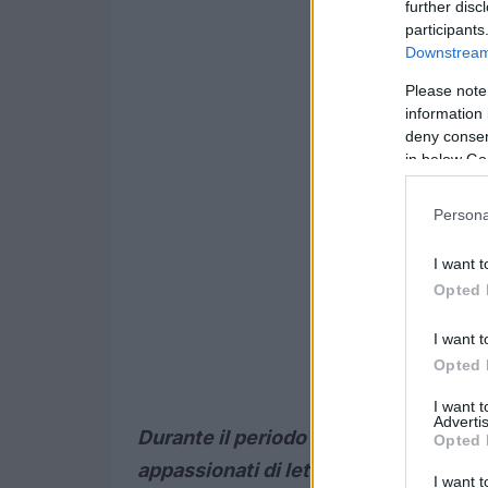
further disc
participants
Downstream 
Please note
information 
deny consent
in below Go
Persona
I want t
Opted 
I want t
Opted 
I want 
Advertis
Durante il periodo di attività, ci sar
Opted 
appassionati di lettura di partecipare
I want t