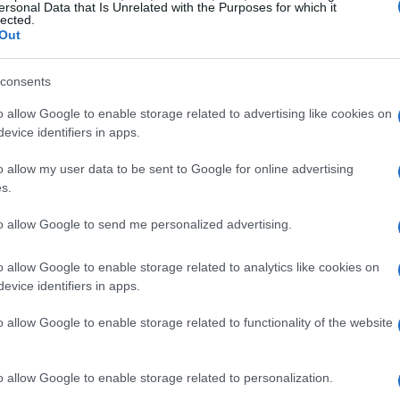
ersonal Data that Is Unrelated with the Purposes for which it
eativi e letture in vari parchi della città.
lected.
Out
to calendario ricco di appuntamenti.<\/p>
consents
rsione nella lettura<\/h2>
o allow Google to enable storage related to advertising like cookies on
evice identifiers in apps.
e nella natura<\/strong> offre una serie di
amore per la letteratura con la bellezza del
o allow my user data to be sent to Google for online advertising
s.
 l’opportunità di scoprire il territorio
cursioni in bicicletta, arricchite da temi
to allow Google to send me personalized advertising.
e notare che, in caso di maltempo, le attività
o allow Google to enable storage related to analytics like cookies on
nto, è consigliabile rimanere aggiornati sulle
evice identifiers in apps.
o allow Google to enable storage related to functionality of the website
rco<\/h3>
o allow Google to enable storage related to personalization.
me delle Foibe<\/strong> accoglierà i