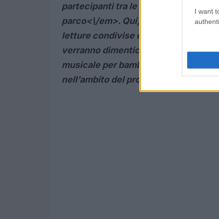
partecipanti tra le 16:30 e le 18:30 p
I want t
parco<\/em>. Qui, i visitatori potrann
authenti
letture condivise e immergersi in labor
verranno dimenticati: dalle 17:00 in 
musicale per bambini dai 0 ai 4 anni, 
nell’ambito del progetto
Nati per la 