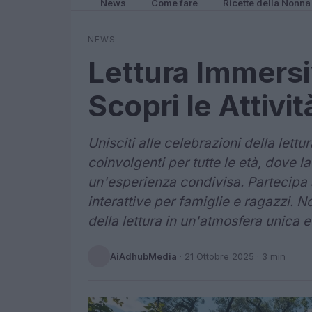
News
Come fare
Ricette della Nonna
NEWS
Lettura Immersi
Scopri le Attivi
Unisciti alle celebrazioni della lettu
coinvolgenti per tutte le età, dove la
un'esperienza condivisa. Partecipa a l
interattive per famiglie e ragazzi. 
della lettura in un'atmosfera unica e
AiAdhubMedia
·
21 Ottobre 2025
· 3 min