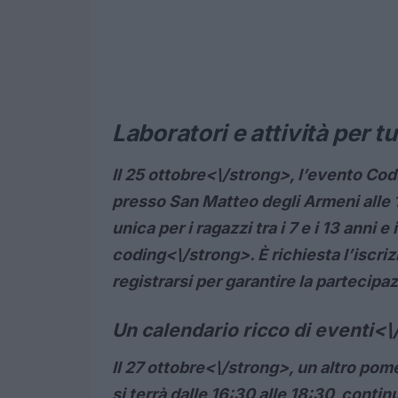
Laboratori e attività per t
Il
25 ottobre<\/strong>, l’evento
Code
presso San Matteo degli Armeni alle 
unica per i ragazzi tra i 7 e i 13 anni e
coding<\/strong>. È richiesta l’iscri
registrarsi per garantire la partecipa
Un calendario ricco di eventi<
Il
27 ottobre<\/strong>, un altro pomer
si terrà dalle 16:30 alle 18:30, contin