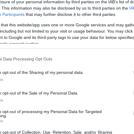
losure of your personal information by third parties on the IAB’s list of
. This information may also be disclosed by us to third parties on the
IA
Participants
that may further disclose it to other third parties.
 that this website/app uses one or more Google services and may gath
including but not limited to your visit or usage behaviour. You may click 
 to Google and its third-party tags to use your data for below specifi
ogle consent section.
l Data Processing Opt Outs
o opt-out of the Sharing of my personal data.
In
o opt-out of the Sale of my Personal Data.
In
to opt-out of processing my Personal Data for Targeted
ing.
anno diverse opportunità per genitori, bambini e
In
 a eventi speciali. Le manifestazioni
o opt-out of Collection, Use, Retention, Sale, and/or Sharing