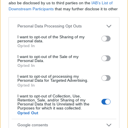
also be disclosed by us to third parties on the
IAB’s List of
Downstream Participants
that may further disclose it to other
third parties.
AUTORE
AiAdhubMedia
Please note that this website/app uses one or more Google
Personal Data Processing Opt Outs
services and may gather and store information including but
not limited to your visit or usage behaviour. You may click to
I want to opt-out of the Sharing of my
personal data.
grant or deny consent to Google and its third-party tags to
Opted In
use your data for below specified purposes in below Google
consent section.
I want to opt-out of the Sale of my
Personal Data.
Opted In
I want to opt-out of processing my
Personal Data for Targeted Advertising.
Opted In
I want to opt-out of Collection, Use,
Retention, Sale, and/or Sharing of my
Personal Data that Is Unrelated with the
Purposes for which it was collected.
Opted Out
Google consents