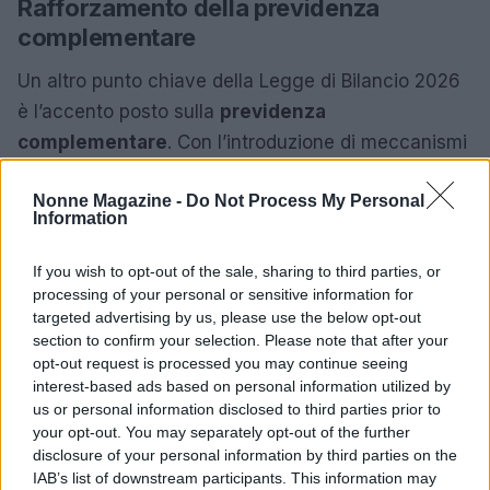
Rafforzamento della previdenza
complementare
Un altro punto chiave della Legge di Bilancio 2026
è l’accento posto sulla
previdenza
complementare
. Con l’introduzione di meccanismi
di adesione automatica per i nuovi assunti, si mira
Nonne Magazine -
Do Not Process My Personal
a incentivare i lavoratori a partecipare a forme di
Information
previdenza integrativa, garantendo così una
pensione adeguata e un futuro più sereno.
If you wish to opt-out of the sale, sharing to third parties, or
processing of your personal or sensitive information for
In questo articolo esploreremo insieme le
targeted advertising by us, please use the below opt-out
section to confirm your selection. Please note that after your
trasformazioni più significative nel panorama
opt-out request is processed you may continue seeing
lavorativo e previdenziale, con un focus particolare
interest-based ads based on personal information utilized by
sulla riforma dell’IRPEF, sugli incentivi per le
us or personal information disclosed to third parties prior to
your opt-out. You may separately opt-out of the further
assunzioni e sulle nuove normative relative alle
disclosure of your personal information by third parties on the
pensioni e alla previdenza complementare.0
IAB’s list of downstream participants. This information may