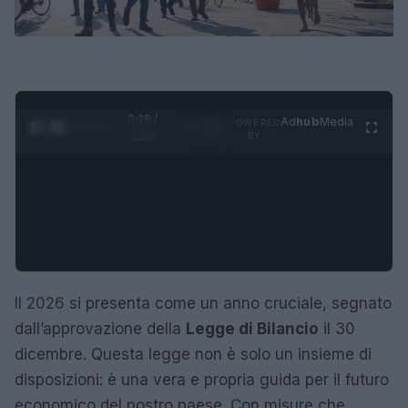
0:29 /
Ad
hub
Media
POWERED
1
/
4
1:23
BY
Il 2026 si presenta come un anno cruciale, segnato
dall’approvazione della
Legge di Bilancio
il 30
dicembre. Questa legge non è solo un insieme di
disposizioni: è una vera e propria guida per il futuro
economico del nostro paese. Con misure che