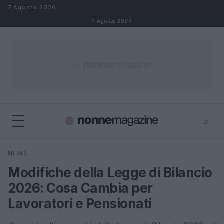
Salta al contenuto
7 Agosto 2026
7 Agosto 2026
⌕
×
⌕
NEWS
Cerca
Modifiche della Legge di Bilancio
2026: Cosa Cambia per
Lavoratori e Pensionati