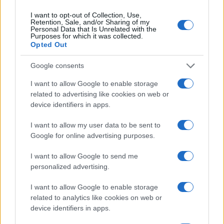
I want to opt-out of Collection, Use,
Retention, Sale, and/or Sharing of my
NEWS
Personal Data that Is Unrelated with the
Purposes for which it was collected.
Opted Out
Google consents
I want to allow Google to enable storage
related to advertising like cookies on web or
device identifiers in apps.
I want to allow my user data to be sent to
Google for online advertising purposes.
I want to allow Google to send me
Papa Leone a Santa Maria degli Angeli: migliaia di
personalized advertising.
giovani per il meeting francescano
Edoardo Castellucci · 7 Ago 2026
I want to allow Google to enable storage
related to analytics like cookies on web or
NEWS
device identifiers in apps.