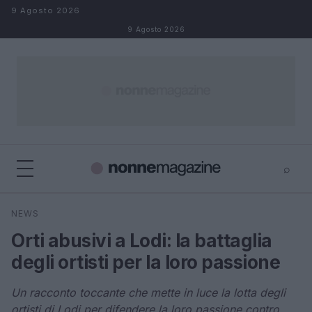
Salta al contenuto
9 Agosto 2026
9 Agosto 2026
⌕
×
⌕
NEWS
Cerca
Orti abusivi a Lodi: la battaglia
degli ortisti per la loro passione
Un racconto toccante che mette in luce la lotta degli
ortisti di Lodi per difendere la loro passione contro