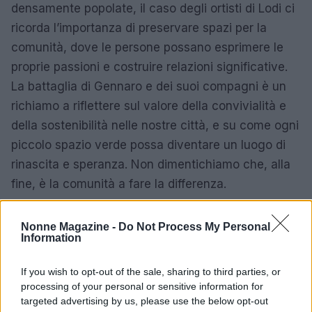
densamente popolate, il caso degli ortisti di Lodi ci
ricorda l’importanza di preservare spazi per la
comunità, dove le persone possano esprimere le
proprie passioni e costruire relazioni significative.
La battaglia di Gennaro e dei suoi compagni è un
richiamo a riflettere sul valore della convivialità e
della sostenibilità nelle nostre città, e su come ogni
piccolo spazio verde possa diventare un luogo di
rinascita e speranza. Non dimentichiamo che, alla
fine, è la comunità a fare la differenza.
Nonne Magazine -
Do Not Process My Personal
Information
AUTORE
AiAdhubMedia
If you wish to opt-out of the sale, sharing to third parties, or
processing of your personal or sensitive information for
targeted advertising by us, please use the below opt-out