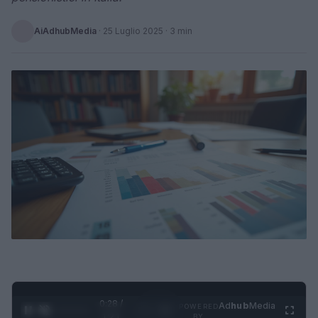
AiAdhubMedia
·
25 Luglio 2025
· 3 min
0:29 /
Ad
hub
Media
POWERED
1
/
4
1:21
BY