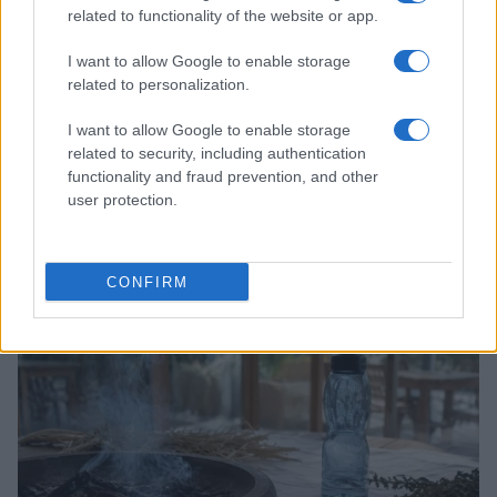
related to functionality of the website or app.
I want to allow Google to enable storage
related to personalization.
I want to allow Google to enable storage
related to security, including authentication
functionality and fraud prevention, and other
user protection.
Papa Leone XIV incontra i giovani ad Assisi: il richiamo
alla pace e alla solidarietà
Matteo Pellegrino · 6 Ago 2026
CONFIRM
NEWS