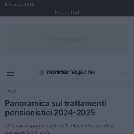
Salta al contenuto
9 Agosto 2026
9 Agosto 2026
⌕
×
⌕
NEWS
Cerca
Panoramica sui trattamenti
pensionistici 2024-2025
Un'analisi approfondita sulle dinamiche dei flussi
pensionistici in Italia.