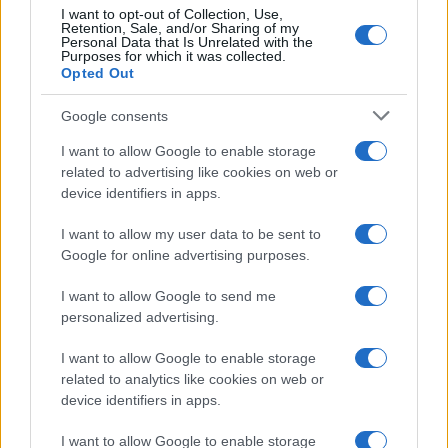
NEWS
I want to opt-out of Collection, Use,
Retention, Sale, and/or Sharing of my
Personal Data that Is Unrelated with the
Purposes for which it was collected.
Opted Out
Google consents
I want to allow Google to enable storage
related to advertising like cookies on web or
device identifiers in apps.
I want to allow my user data to be sent to
Google for online advertising purposes.
Papa Leone a Santa Maria degli Angeli: migliaia di
I want to allow Google to send me
giovani per il meeting francescano
personalized advertising.
Edoardo Castellucci · 7 Ago 2026
I want to allow Google to enable storage
NEWS
related to analytics like cookies on web or
device identifiers in apps.
I want to allow Google to enable storage