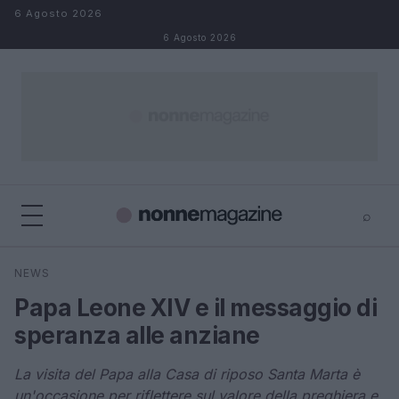
Salta al contenuto
6 Agosto 2026
6 Agosto 2026
⌕
×
⌕
NEWS
Cerca
Papa Leone XIV e il messaggio di
speranza alle anziane
La visita del Papa alla Casa di riposo Santa Marta è
un'occasione per riflettere sul valore della preghiera e