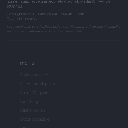
nonnemagazine.it è una proprietà di AdHub Media S.r.l. — REA
2729933
Copyright © 2026 · Edito da AdHub Media — Italia
Tutti i diritti riservati
I contenuti sono curati dalla redazione con il supporto di strumenti digitali e
realizzati in collaborazione con autori indipendenti.
ITALIA
Casa Magazine
Cineverse Magazine
Donne Magazine
Food Blog
Milano Notizie
Motor Magazine
Notizie.it