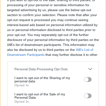
If you wish to opt-out of the sale, sharing to third parties, or
AUTORE
processing of your personal or sensitive information for
AiAdhubMedia
targeted advertising by us, please use the below opt-out
section to confirm your selection. Please note that after your
opt-out request is processed you may continue seeing
interest-based ads based on personal information utilized by
us or personal information disclosed to third parties prior to
your opt-out. You may separately opt-out of the further
disclosure of your personal information by third parties on the
IAB’s list of downstream participants. This information may
also be disclosed by us to third parties on the
IAB’s List of
Downstream Participants
that may further disclose it to other
third parties.
Please note that this website/app uses one or more Google
Personal Data Processing Opt Outs
services and may gather and store information including but
not limited to your visit or usage behaviour. You may click to
I want to opt-out of the Sharing of my
personal data.
grant or deny consent to Google and its third-party tags to
Opted In
use your data for below specified purposes in below Google
consent section.
I want to opt-out of the Sale of my
Personal Data.
Opted In