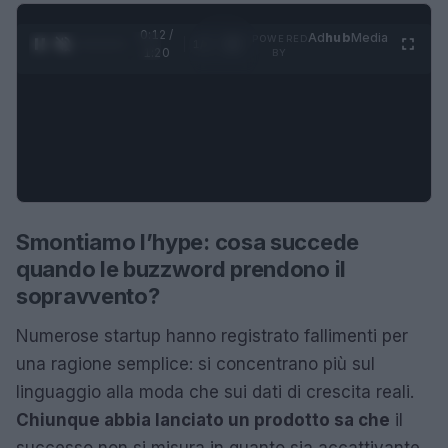
0:13 /
Ad
hub
Media
POWERED
1
/
4
1:20
BY
Smontiamo l’hype: cosa succede
quando le buzzword prendono il
sopravvento?
Numerose startup hanno registrato fallimenti per
una ragione semplice: si concentrano più sul
linguaggio alla moda che sui dati di crescita reali.
Chiunque abbia lanciato un prodotto sa che
il
successo non si misura in quanto sia accattivante