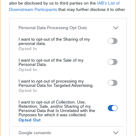
also be disclosed by us to third parties on the
IAB’s List of
Downstream Participants
that may further disclose it to other
Papa Leone a Santa Maria degli Angeli: migliaia di
third parties.
giovani per il meeting francescano
Edoardo Castellucci · 7 Ago 2026
Please note that this website/app uses one or more Google
Personal Data Processing Opt Outs
services and may gather and store information including but
NEWS
not limited to your visit or usage behaviour. You may click to
I want to opt-out of the Sharing of my
personal data.
grant or deny consent to Google and its third-party tags to
Opted In
use your data for below specified purposes in below Google
consent section.
I want to opt-out of the Sale of my
Personal Data.
Opted In
I want to opt-out of processing my
Personal Data for Targeted Advertising.
Opted In
I want to opt-out of Collection, Use,
Retention, Sale, and/or Sharing of my
Personal Data that Is Unrelated with the
Purposes for which it was collected.
Opted Out
Papa Leone XIV incontra i giovani ad Assisi: il richiamo
alla pace e alla solidarietà
Google consents
Matteo Pellegrino · 6 Ago 2026