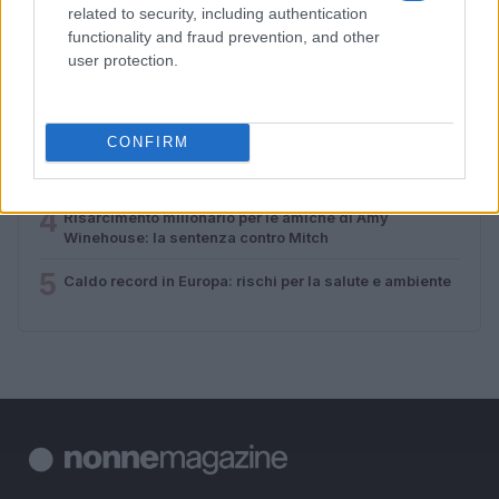
related to security, including authentication
1
Vacanze estive per anziani a Verona: un’opportunità da
functionality and fraud prevention, and other
non perdere
user protection.
2
L’Italia nel 2050: un futuro di sfide demografiche ed
economiche
CONFIRM
3
Novità sulla pensione: cumulo dei fondi per una
maggiore flessibilità
4
Risarcimento milionario per le amiche di Amy
Winehouse: la sentenza contro Mitch
5
Caldo record in Europa: rischi per la salute e ambiente