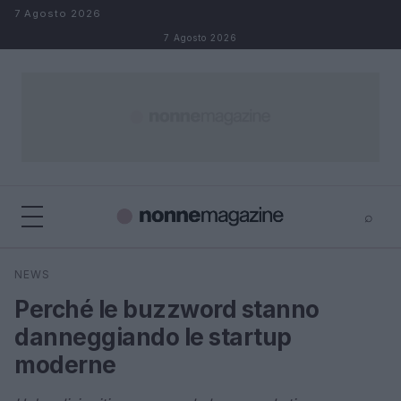
Salta al contenuto
7 Agosto 2026
7 Agosto 2026
⌕
×
⌕
NEWS
Cerca
Perché le buzzword stanno
danneggiando le startup
moderne