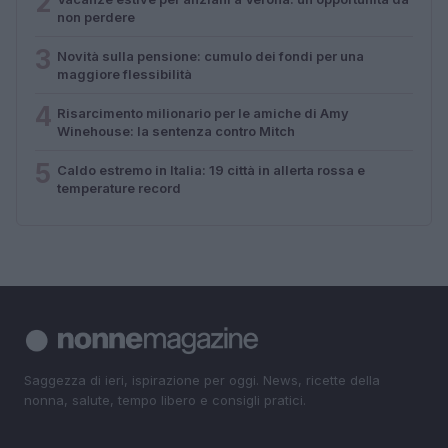
2
non perdere
3
Novità sulla pensione: cumulo dei fondi per una
maggiore flessibilità
4
Risarcimento milionario per le amiche di Amy
Winehouse: la sentenza contro Mitch
5
Caldo estremo in Italia: 19 città in allerta rossa e
temperature record
Saggezza di ieri, ispirazione per oggi. News, ricette della
nonna, salute, tempo libero e consigli pratici.