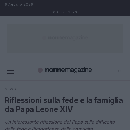
Salta al contenuto
6 Agosto 2026
6 Agosto 2026
⌕
×
⌕
NEWS
Cerca
Riflessioni sulla fede e la famiglia
da Papa Leone XIV
Un'interessante riflessione del Papa sulle difficoltà
della fede e l'importanza della comunità.