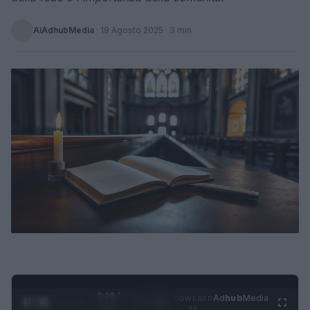
AiAdhubMedia
·
19 Agosto 2025
· 3 min
0:29 /
Ad
hub
Media
POWERED
1
/
4
1:21
BY