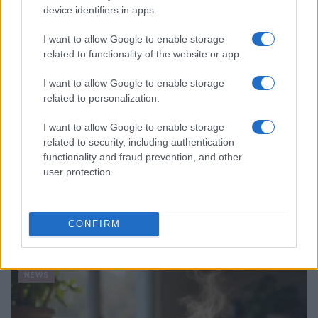
device identifiers in apps.
NEWS
I want to allow Google to enable storage
related to functionality of the website or app.
I want to allow Google to enable storage
related to personalization.
I want to allow Google to enable storage
related to security, including authentication
functionality and fraud prevention, and other
user protection.
Risarcimento milionario per le amiche di Amy
CONFIRM
Winehouse: la sentenza contro Mitch
Luca Bellini · 31 Lug 2026
NEWS