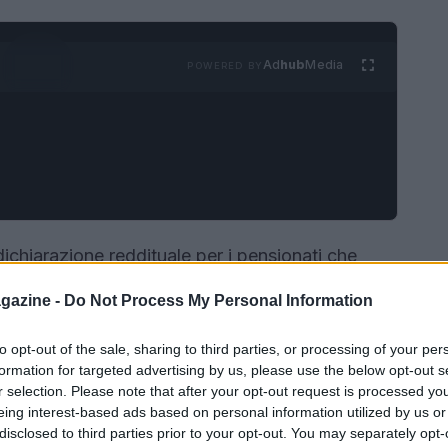
Ad
hub
Media
POWERED BY
ichiarazione reddituale per i pensionati che
Questa dichiarazione riguarda i redditi percepiti
gazine -
Do Not Process My Personal Information
o il
28 febbraio 2026
. È essenziale chiarire chi
ono essere le conseguenze in caso di omessa
to opt-out of the sale, sharing to third parties, or processing of your per
formation for targeted advertising by us, please use the below opt-out s
r selection. Please note that after your opt-out request is processed y
eing interest-based ads based on personal information utilized by us or
disclosed to third parties prior to your opt-out. You may separately opt-