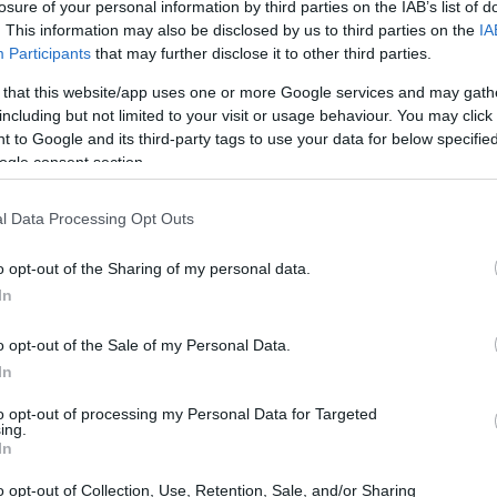
losure of your personal information by third parties on the IAB’s list of
. This information may also be disclosed by us to third parties on the
IA
Participants
that may further disclose it to other third parties.
 that this website/app uses one or more Google services and may gath
including but not limited to your visit or usage behaviour. You may click 
 to Google and its third-party tags to use your data for below specifi
ogle consent section.
l Data Processing Opt Outs
o opt-out of the Sharing of my personal data.
In
o opt-out of the Sale of my Personal Data.
In
odello RED 2026
to opt-out of processing my Personal Data for Targeted
ing.
In
toria per i pensionati che ricevono prestazioni
 dichiarazione. Tra queste prestazioni rientrano
o opt-out of Collection, Use, Retention, Sale, and/or Sharing