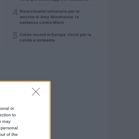
4
Risarcimento milionario per le
amiche di Amy Winehouse: la
sentenza contro Mitch
5
Caldo record in Europa: rischi per la
salute e ambiente
sonal or
ection to
ou may
 personal
out of the