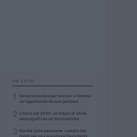
PIÙ LETTI
1
Vacanze estive per anziani a Verona:
un’opportunità da non perdere
2
L’Italia nel 2050: un futuro di sfide
demografiche ed economiche
3
Novità sulla pensione: cumulo dei
fondi per una maggiore flessibilità