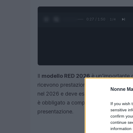
0:28 / 1:50
1
/
4
Il
modello RED 2026
è un’importante d
ricevono prestazioni legate al reddito. 
Nonne Ma
nel 2026 e deve essere presentata entr
è obbligato a compilarla e quali poss
If you wish 
sensitive in
presentazione.
confirm you
continue se
information 