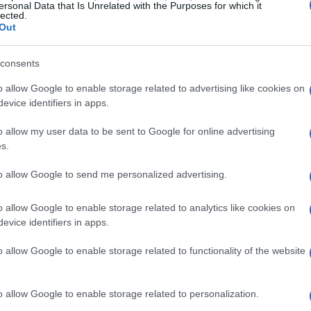
ersonal Data that Is Unrelated with the Purposes for which it
ne al trattamento minimo e la
quattordicesima
lected.
Out
arano integralmente i propri redditi all’Agenzia
re il modello.
consents
o allow Google to enable storage related to advertising like cookies on
evice identifiers in apps.
ati attraverso vari canali, come la notifica
o allow my user data to be sent to Google for online advertising
O
, l’app
INPS Mobile
e comunicazioni sul
s.
azioni sono fondamentali per evitare malintesi
to allow Google to send me personalized advertising.
entazione.
o allow Google to enable storage related to analytics like cookies on
evice identifiers in apps.
e del modello
o allow Google to enable storage related to functionality of the website
 modello RED 2026. Gli interessati possono
iscale (CAF)
oppure possono compilarlo
o allow Google to enable storage related to personalization.
zione autonoma, è necessario utilizzare