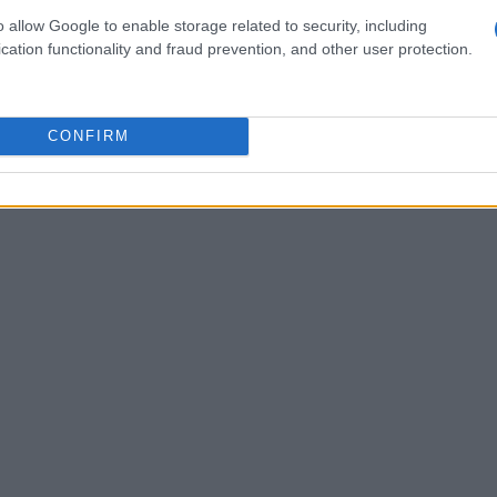
S
, la
CIE
o l’
eIDAS
, accedendo al servizio RED
o allow Google to enable storage related to security, including
cation functionality and fraud prevention, and other user protection.
.
CONFIRM