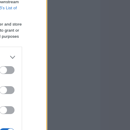
 downstream
B’s List of
er and store
to grant or
ed purposes