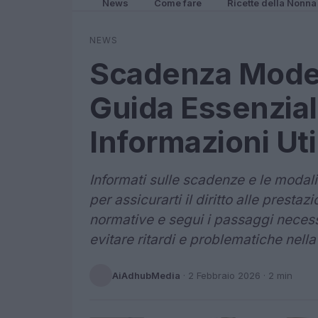
News
Come fare
Ricette della Nonna
NEWS
Scadenza Model
Guida Essenzial
Informazioni Uti
Informati sulle scadenze e le modal
per assicurarti il diritto alle presta
normative e segui i passaggi necess
evitare ritardi e problematiche nell
AiAdhubMedia
·
2 Febbraio 2026
· 2 min