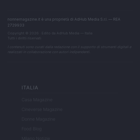
nonnemagazine.it è una proprietà di AdHub Media S.r.l. — REA
2729933
Copyright © 2026 · Edito da AdHub Media — Italia
Tutti i diritti riservati
I contenuti sono curati dalla redazione con il supporto di strumenti digitali e
realizzati in collaborazione con autori indipendenti.
ITALIA
Casa Magazine
Cineverse Magazine
Donne Magazine
Food Blog
Milano Notizie