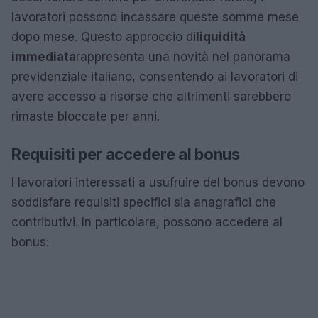
lavoratori possono incassare queste somme mese
dopo mese. Questo approccio di
liquidità
immediata
rappresenta una novità nel panorama
previdenziale italiano, consentendo ai lavoratori di
avere accesso a risorse che altrimenti sarebbero
rimaste bloccate per anni.
Requisiti per accedere al bonus
I lavoratori interessati a usufruire del bonus devono
soddisfare requisiti specifici sia anagrafici che
contributivi. In particolare, possono accedere al
bonus: