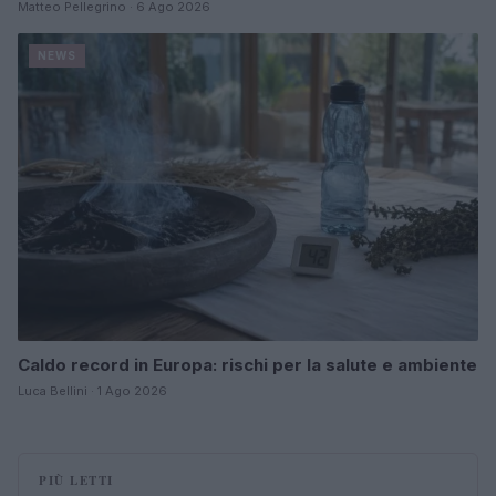
Matteo Pellegrino · 6 Ago 2026
NEWS
Caldo record in Europa: rischi per la salute e ambiente
Luca Bellini · 1 Ago 2026
PIÙ LETTI