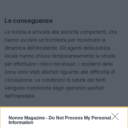
Le conseguenze
La notizia è arrivata alle autorità competenti, che
hanno avviato un’inchiesta per ricostruire la
dinamica dell’incidente. Gli agenti della polizia
locale hanno chiuso temporaneamente la strada
per effettuare i rilievi necessari. I residenti della
zona sono stati allertati riguardo alle difficoltà di
circolazione. Le condizioni di salute dei feriti
vengono monitorate dagli operatori sanitari
dell’ospedale.
Il contesto
Nonne Magazine -
Do Not Process My Personal
Questo incidente si inserisce in un contesto di
Information