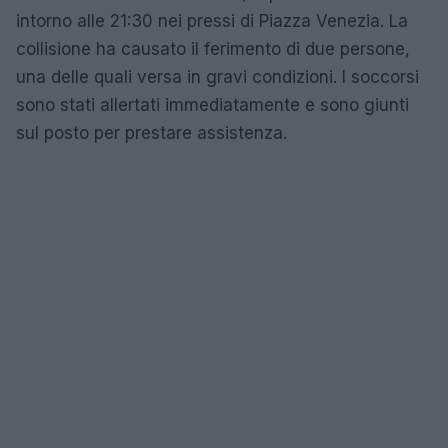
intorno alle 21:30 nei pressi di Piazza Venezia. La
collisione ha causato il ferimento di due persone,
una delle quali versa in gravi condizioni. I soccorsi
sono stati allertati immediatamente e sono giunti
sul posto per prestare assistenza.