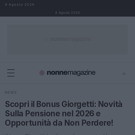
Salta al contenuto
9 Agosto 2026
9 Agosto 2026
⌕
×
⌕
NEWS
Cerca
Scopri il Bonus Giorgetti: Novità
Sulla Pensione nel 2026 e
Opportunità da Non Perdere!