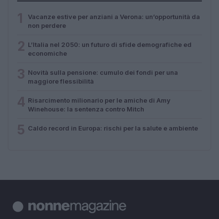
1
Vacanze estive per anziani a Verona: un’opportunità da
non perdere
2
L’Italia nel 2050: un futuro di sfide demografiche ed
economiche
3
Novità sulla pensione: cumulo dei fondi per una
maggiore flessibilità
4
Risarcimento milionario per le amiche di Amy
Winehouse: la sentenza contro Mitch
5
Caldo record in Europa: rischi per la salute e ambiente