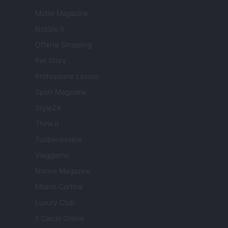
Motor Magazine
Notizie.it
Offerte Shopping
Pet Story
Professione Lavoro
Sport Magazine
Style24
Think.it
Tuobenessere
Viaggiamo
Nonne Magazine
Milano Cortina
Luxury Club
Il Calcio Online