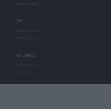
Investieren24
UK
News Hub UK
Lgbtq News
OLANDA
Investeren 24
NL Newz