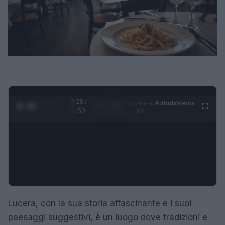
0:29 /
Ad
hub
Media
POWERED
1
/
4
1:50
BY
Lucera, con la sua storia affascinante e i suoi
paesaggi suggestivi, è un luogo dove tradizioni e