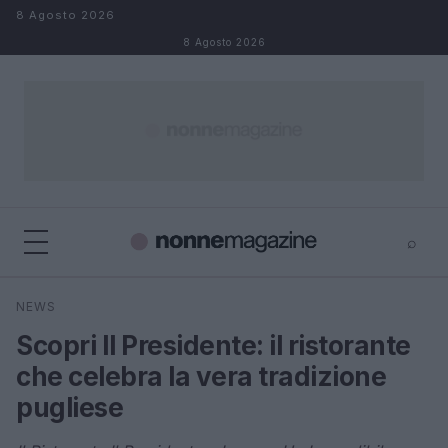
Salta al contenuto
8 Agosto 2026
8 Agosto 2026
⌕
×
⌕
NEWS
Cerca
Scopri Il Presidente: il ristorante
che celebra la vera tradizione
pugliese