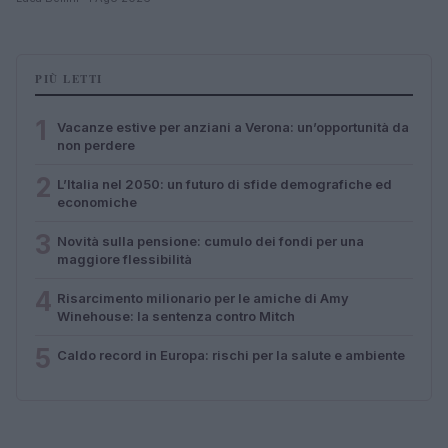
PIÙ LETTI
1
Vacanze estive per anziani a Verona: un’opportunità da
non perdere
2
L’Italia nel 2050: un futuro di sfide demografiche ed
economiche
3
Novità sulla pensione: cumulo dei fondi per una
maggiore flessibilità
4
Risarcimento milionario per le amiche di Amy
Winehouse: la sentenza contro Mitch
5
Caldo record in Europa: rischi per la salute e ambiente