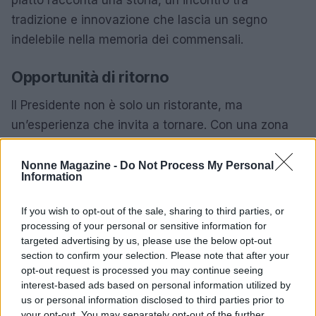
tradizione e innovazione che lascia un segno
indelebile nella memoria dei commensali.
Opportunità di ritorno
Il Presidente non è solo un ristorante, ma
un’esperienza che invita a tornare. Con una zona
esterna dedicata al bistrot e una proposta di
business lunch
di alta qualità, Massimo Ferosi e il
Nonne Magazine -
Do Not Process My Personal
Information
suo team dimostrano come la cucina pugliese
possa essere celebrata ogni giorno. La loro
If you wish to opt-out of the sale, sharing to third parties, or
dedizione al territorio e alle tradizioni culinarie è
processing of your personal or sensitive information for
targeted advertising by us, please use the below opt-out
evidente in ogni piatto servito, rendendo ogni visita
section to confirm your selection. Please note that after your
un’opportunità per scoprire qualcosa di nuovo.
opt-out request is processed you may continue seeing
interest-based ads based on personal information utilized by
In questo angolo di Puglia, la passione per la
us or personal information disclosed to third parties prior to
cucina si traduce in un viaggio memorabile tra
your opt-out. You may separately opt-out of the further