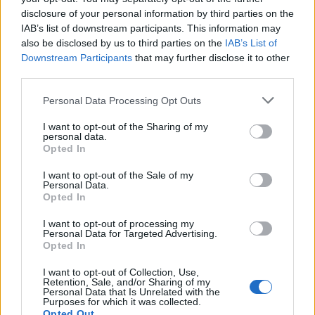
disclosure of your personal information by third parties on the
sapori e racconti, dove ogni pasto è un omaggio
IAB’s list of downstream participants. This information may
alla ricchezza del territorio e alla maestria di chi lo
also be disclosed by us to third parties on the
IAB’s List of
vive.
Downstream Participants
that may further disclose it to other
third parties.
Please note that this website/app uses one or more Google
Personal Data Processing Opt Outs
services and may gather and store information including but
AUTORE
not limited to your visit or usage behaviour. You may click to
I want to opt-out of the Sharing of my
AiAdhubMedia
personal data.
grant or deny consent to Google and its third-party tags to
Opted In
use your data for below specified purposes in below Google
consent section.
I want to opt-out of the Sale of my
Personal Data.
Opted In
I want to opt-out of processing my
Personal Data for Targeted Advertising.
Opted In
I want to opt-out of Collection, Use,
Retention, Sale, and/or Sharing of my
Personal Data that Is Unrelated with the
Purposes for which it was collected.
Opted Out