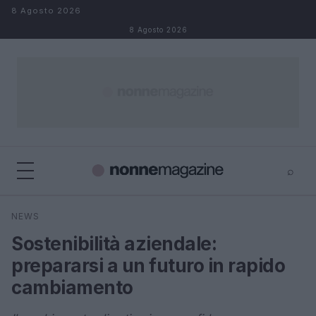
Salta al contenuto
8 Agosto 2026
8 Agosto 2026
⌕
×
⌕
NEWS
Cerca
Sostenibilità aziendale:
prepararsi a un futuro in rapido
cambiamento