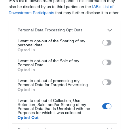
IAB’s list of downstream participants. This information may
also be disclosed by us to third parties on the
IAB’s List of
Downstream Participants
that may further disclose it to other
Papa Leone a Santa Maria degli Angeli: migliaia di
third parties.
giovani per il meeting francescano
Please note that this website/app uses one or more Google
Personal Data Processing Opt Outs
Edoardo Castellucci · 7 Ago 2026
services and may gather and store information including but
not limited to your visit or usage behaviour. You may click to
I want to opt-out of the Sharing of my
NEWS
personal data.
grant or deny consent to Google and its third-party tags to
Opted In
use your data for below specified purposes in below Google
consent section.
I want to opt-out of the Sale of my
Personal Data.
Opted In
I want to opt-out of processing my
Personal Data for Targeted Advertising.
Opted In
I want to opt-out of Collection, Use,
Retention, Sale, and/or Sharing of my
Personal Data that Is Unrelated with the
Purposes for which it was collected.
Opted Out
Papa Leone XIV incontra i giovani ad Assisi: il richiamo
alla pace e alla solidarietà