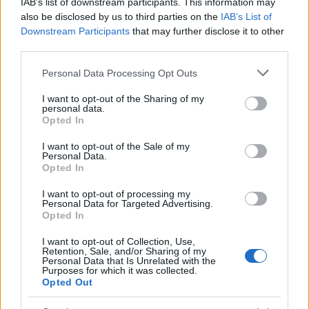
IAB’s list of downstream participants. This information may
also be disclosed by us to third parties on the
IAB’s List of
Downstream Participants
that may further disclose it to other
Caldo record in Europa: rischi per la salute e ambiente
third parties.
Luca Bellini · 1 Ago 2026
Please note that this website/app uses one or more Google
Personal Data Processing Opt Outs
services and may gather and store information including but
NEWS
not limited to your visit or usage behaviour. You may click to
I want to opt-out of the Sharing of my
personal data.
grant or deny consent to Google and its third-party tags to
Opted In
use your data for below specified purposes in below Google
consent section.
I want to opt-out of the Sale of my
Personal Data.
Opted In
I want to opt-out of processing my
Personal Data for Targeted Advertising.
Opted In
I want to opt-out of Collection, Use,
Retention, Sale, and/or Sharing of my
Personal Data that Is Unrelated with the
Purposes for which it was collected.
Risarcimento milionario per le amiche di Amy
Opted Out
Winehouse: la sentenza contro Mitch
Luca Bellini · 31 Lug 2026