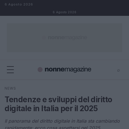
Salta al contenuto
6 Agosto 2026
6 Agosto 2026
⌕
×
⌕
NEWS
Cerca
Tendenze e sviluppi del diritto
digitale in Italia per il 2025
Il panorama del diritto digitale in Italia sta cambiando
rapidamente: ecco cosa aspettarsi nel 2025.