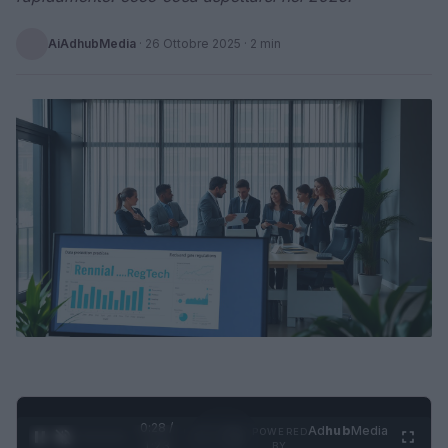
AiAdhubMedia
·
26 Ottobre 2025
· 2 min
0:28 /
Ad
hub
Media
POWERED
1
/
4
1:23
BY