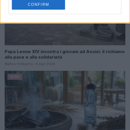
CONFIRM
Papa Leone XIV incontra i giovani ad Assisi: il richiamo
alla pace e alla solidarietà
Matteo Pellegrino · 6 Ago 2026
NEWS