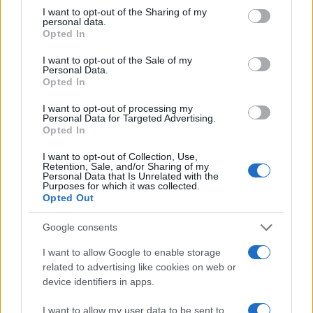
not limited to your visit or usage behaviour. You may click to
I want to opt-out of the Sharing of my
personal data.
grant or deny consent to Google and its third-party tags to
Opted In
use your data for below specified purposes in below Google
consent section.
I want to opt-out of the Sale of my
Personal Data.
Opted In
I want to opt-out of processing my
Personal Data for Targeted Advertising.
Opted In
I want to opt-out of Collection, Use,
Retention, Sale, and/or Sharing of my
Personal Data that Is Unrelated with the
Purposes for which it was collected.
Opted Out
Google consents
I want to allow Google to enable storage
Continua a leggere
related to advertising like cookies on web or
device identifiers in apps.
NEWS
I want to allow my user data to be sent to