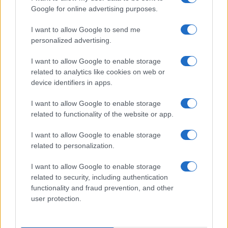
Google for online advertising purposes.
I want to allow Google to send me
personalized advertising.
I want to allow Google to enable storage
related to analytics like cookies on web or
device identifiers in apps.
I want to allow Google to enable storage
related to functionality of the website or app.
Papa Leone a Santa Maria degli Angeli: migliaia di
I want to allow Google to enable storage
giovani per il meeting francescano
related to personalization.
Edoardo Castellucci · 7 Ago 2026
I want to allow Google to enable storage
related to security, including authentication
NEWS
functionality and fraud prevention, and other
user protection.