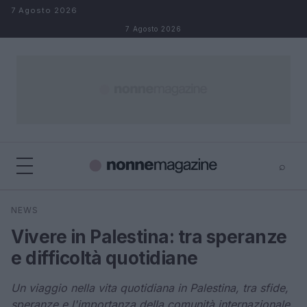
Salta al contenuto
7 Agosto 2026
7 Agosto 2026
⌕
×
⌕
NEWS
Cerca
Vivere in Palestina: tra speranze
e difficoltà quotidiane
Un viaggio nella vita quotidiana in Palestina, tra sfide,
speranze e l'importanza della comunità internazionale.