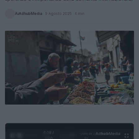
AiAdhubMedia
·
9 Agosto 2025
· 4 min
0:28 /
Ad
hub
Media
POWERED
1
/
4
1:20
BY