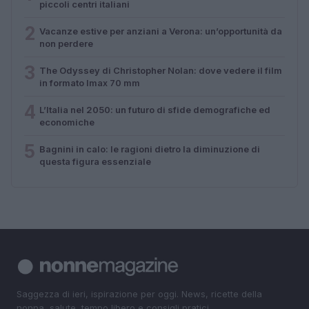
piccoli centri italiani
2
Vacanze estive per anziani a Verona: un’opportunità da
non perdere
3
The Odyssey di Christopher Nolan: dove vedere il film
in formato Imax 70 mm
4
L’Italia nel 2050: un futuro di sfide demografiche ed
economiche
5
Bagnini in calo: le ragioni dietro la diminuzione di
questa figura essenziale
Saggezza di ieri, ispirazione per oggi. News, ricette della
nonna, salute, tempo libero e consigli pratici.