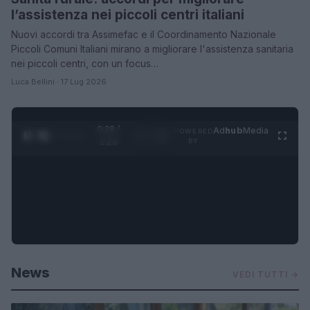
l’assistenza nei piccoli centri italiani
Nuovi accordi tra Assimefac e il Coordinamento Nazionale
Piccoli Comuni Italiani mirano a migliorare l'assistenza sanitaria
nei piccoli centri, con un focus…
Luca Bellini · 17 Lug 2026
0:29 /
Ad
hub
Media
POWERED
1
/
4
1:23
BY
News
VEDI TUTTI →