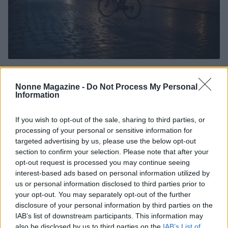
Scopri come funzionano le anticipazioni e il
riscatto del fondo pensione
Nonne Magazine -
Do Not Process My Personal
Information
Il fondo pensione offre vantaggi fiscali significativi, ma è
importante conoscere le opzioni di prelievo anticipato per
gestire al meglio le emergenze…
If you wish to opt-out of the sale, sharing to third parties, or
processing of your personal or sensitive information for
Beatrice Beretta · 6 Ago 2026
targeted advertising by us, please use the below opt-out
section to confirm your selection. Please note that after your
SALUTE
opt-out request is processed you may continue seeing
interest-based ads based on personal information utilized by
us or personal information disclosed to third parties prior to
your opt-out. You may separately opt-out of the further
disclosure of your personal information by third parties on the
IAB’s list of downstream participants. This information may
also be disclosed by us to third parties on the
IAB’s List of