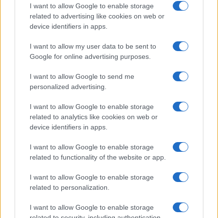
I want to allow Google to enable storage
related to advertising like cookies on web or
device identifiers in apps.
I want to allow my user data to be sent to
Google for online advertising purposes.
Vacanze e ansia da prestazione: come
I want to allow Google to send me
gestire lo stress
personalized advertising.
Le vacanze dovrebbero essere un momento di relax, ma per
I want to allow Google to enable storage
molti italiani si trasformano in una fonte di stress. Scopri come
related to analytics like cookies on web or
gestire…
device identifiers in apps.
Beatrice Beretta · 5 Ago 2026
I want to allow Google to enable storage
Tempo libero
related to functionality of the website or app.
VEDI TUTTI →
I want to allow Google to enable storage
related to personalization.
TEMPO LIBERO
I want to allow Google to enable storage
related to security, including authentication