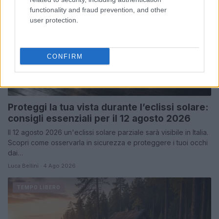
functionality and fraud prevention, and other
user protection.
CONFIRM
Proteggi la tua vista durante l’eclissi solare:
consigli essenziali per il 12 agosto 2026
Il 12 agosto 2026 un'eclissi solare parziale sarà visibile in Italia.
Scopri come osservarla in sicurezza e proteggere i tuoi occhi
dai…
Luca Bellini · 4 Ago 2026
TEMPO LIBERO