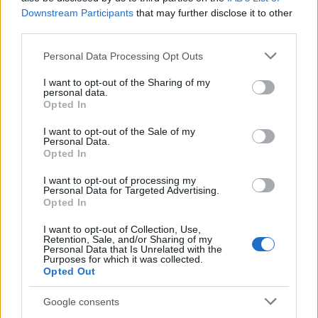
Downstream Participants
that may further disclose it to other
third parties.
Please note that this website/app uses one or more Google
Personal Data Processing Opt Outs
services and may gather and store information including but
not limited to your visit or usage behaviour. You may click to
I want to opt-out of the Sharing of my
personal data.
Salta su! La Regione Emilia-Romagna
grant or deny consent to Google and its third-party tags to
Opted In
conferma gli abbonamenti gratuiti per gli
use your data for below specified purposes in below Google
studenti
consent section.
I want to opt-out of the Sale of my
Personal Data.
La Regione Emilia-Romagna ha esteso il programma Salta su!
Opted In
per abbonamenti gratuiti per studenti fino al 2028, con oltre
28,7 milioni di…
I want to opt-out of processing my
Personal Data for Targeted Advertising.
Beatrice Beretta · 5 Ago 2026
Opted In
I want to opt-out of Collection, Use,
SALUTE
Retention, Sale, and/or Sharing of my
Personal Data that Is Unrelated with the
Purposes for which it was collected.
Opted Out
Google consents